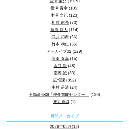
宮澤 圭介
(1019)
根津 貴幸
(105)
小澤 文紀
(123)
相原 佑亮
(73)
藤原 剣人
(114)
武井 和希
(66)
竹本 朝仁
(36)
アーカイブ02
(129)
塩田 泰幸
(15)
水谷 晋
(48)
南崎 誠
(83)
広報課
(852)
中村 是清
(24)
不動産売却「仲介買取センター」
(130)
東丸香織
(1)
月間アーカイブ
2026年08月(12)