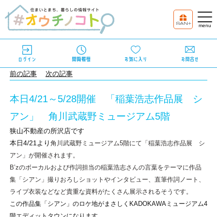
前の記事
次の記事
本日4/21～5/28開催 「稲葉浩志作品展 シ
アン」 角川武蔵野ミュージアム5階
狭山不動産の所沢店です
本日4/21より
角川武蔵野ミュージアム5階にて「稲葉浩志作品展 シ
アン」が開催されます。
B’zのボーカルおよび作詞担当の
稲葉浩志さんの言葉をテーマに作品
集「シアン」撮りおろしショットやインタビュー、直筆作詞ノート、
ライブ衣装などなど貴重な資料がたくさん展示されるそうです。
この作品集「シアン」のロケ地がまさしくKADOKAWAミュージアム4
階エディットタウンになります。