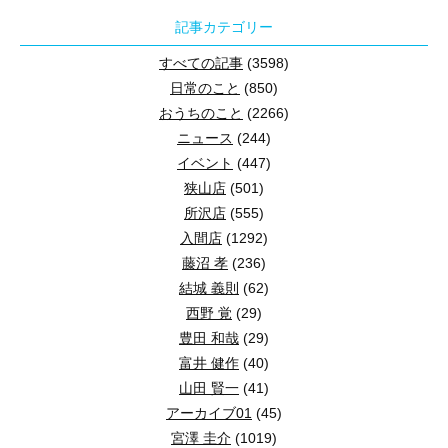
記事カテゴリー
すべての記事
(3598)
日常のこと
(850)
おうちのこと
(2266)
ニュース
(244)
イベント
(447)
狭山店
(501)
所沢店
(555)
入間店
(1292)
藤沼 孝
(236)
結城 義則
(62)
西野 覚
(29)
豊田 和哉
(29)
富井 健作
(40)
山田 賢一
(41)
アーカイブ01
(45)
宮澤 圭介
(1019)