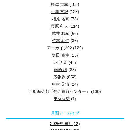
根津 貴幸
(105)
小澤 文紀
(123)
相原 佑亮
(73)
藤原 剣人
(114)
武井 和希
(66)
竹本 朝仁
(36)
アーカイブ02
(129)
塩田 泰幸
(15)
水谷 晋
(48)
南崎 誠
(83)
広報課
(852)
中村 是清
(24)
不動産売却「仲介買取センター」
(130)
東丸香織
(1)
月間アーカイブ
2026年08月(12)