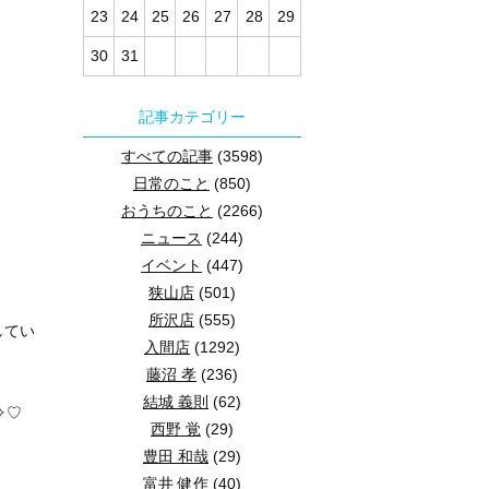
23
24
25
26
27
28
29
30
31
記事カテゴリー
すべての記事
(3598)
日常のこと
(850)
おうちのこと
(2266)
ニュース
(244)
イベント
(447)
狭山店
(501)
所沢店
(555)
してい
入間店
(1292)
藤沼 孝
(236)
結城 義則
(62)
✧♡
西野 覚
(29)
豊田 和哉
(29)
富井 健作
(40)