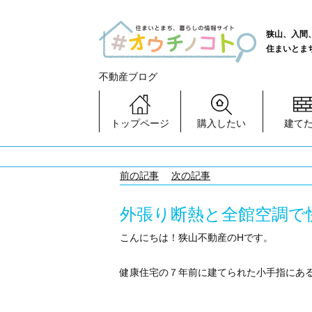
狭山、入間
住まいとま
不動産ブログ
トップページ
購入したい
建て
前の記事
次の記事
外張り断熱と全館空調で
こんにちは！狭山不動産のHです。
健康住宅の７年前に建てられた小手指にある