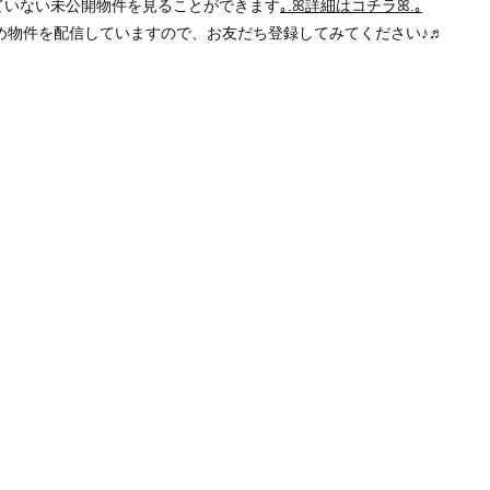
ていない未公開物件を見ることができます
｡.ꕤ詳細はコチラꕤ.｡
すめ物件を配信していますので、お友だち登録してみてください♪♬