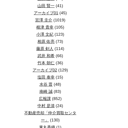
山田 賢一
(41)
アーカイブ01
(45)
宮澤 圭介
(1019)
根津 貴幸
(105)
小澤 文紀
(123)
相原 佑亮
(73)
藤原 剣人
(114)
武井 和希
(66)
竹本 朝仁
(36)
アーカイブ02
(129)
塩田 泰幸
(15)
水谷 晋
(48)
南崎 誠
(83)
広報課
(852)
中村 是清
(24)
不動産売却「仲介買取センタ
ー」
(130)
東丸香織
(1)