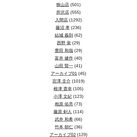
狭山店
(501)
所沢店
(555)
入間店
(1292)
藤沼 孝
(236)
結城 義則
(62)
西野 覚
(29)
豊田 和哉
(29)
富井 健作
(40)
山田 賢一
(41)
アーカイブ01
(45)
宮澤 圭介
(1019)
根津 貴幸
(105)
小澤 文紀
(123)
相原 佑亮
(73)
藤原 剣人
(114)
武井 和希
(66)
竹本 朝仁
(36)
アーカイブ02
(129)