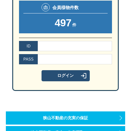
会員様
物件数
497
件
ID
PASS
狭山不動産の充実の保証