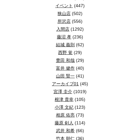
イベント
(447)
狭山店
(502)
所沢店
(556)
入間店
(1292)
藤沼 孝
(236)
結城 義則
(62)
西野 覚
(29)
豊田 和哉
(29)
富井 健作
(40)
山田 賢一
(41)
アーカイブ01
(45)
宮澤 圭介
(1019)
根津 貴幸
(105)
小澤 文紀
(123)
相原 佑亮
(73)
藤原 剣人
(114)
武井 和希
(66)
竹本 朝仁
(36)