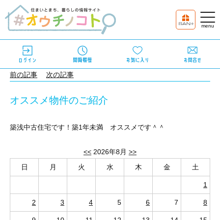
前の記事
次の記事
オススメ物件のご紹介
築浅中古住宅です！築1年未満 オススメです＾＾
<<
2026年8月
>>
日
月
火
水
木
金
土
1
2
3
4
5
6
7
8