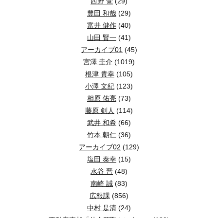
西野 覚
(29)
豊田 和哉
(29)
富井 健作
(40)
山田 賢一
(41)
アーカイブ01
(45)
宮澤 圭介
(1019)
根津 貴幸
(105)
小澤 文紀
(123)
相原 佑亮
(73)
藤原 剣人
(114)
武井 和希
(66)
竹本 朝仁
(36)
アーカイブ02
(129)
塩田 泰幸
(15)
水谷 晋
(48)
南崎 誠
(83)
広報課
(856)
中村 是清
(24)