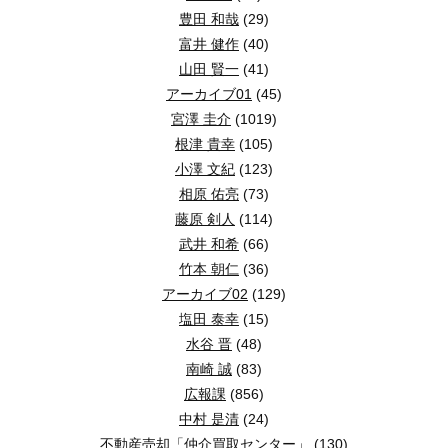
豊田 和哉
(29)
富井 健作
(40)
山田 賢一
(41)
アーカイブ01
(45)
宮澤 圭介
(1019)
根津 貴幸
(105)
小澤 文紀
(123)
相原 佑亮
(73)
藤原 剣人
(114)
武井 和希
(66)
竹本 朝仁
(36)
アーカイブ02
(129)
塩田 泰幸
(15)
水谷 晋
(48)
南崎 誠
(83)
広報課
(856)
中村 是清
(24)
不動産売却「仲介買取センター」
(130)