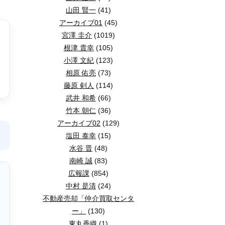
山田 賢一
(41)
アーカイブ01
(45)
宮澤 圭介
(1019)
根津 貴幸
(105)
小澤 文紀
(123)
相原 佑亮
(73)
藤原 剣人
(114)
武井 和希
(66)
竹本 朝仁
(36)
アーカイブ02
(129)
塩田 泰幸
(15)
水谷 晋
(48)
南崎 誠
(83)
広報課
(854)
中村 是清
(24)
不動産売却「仲介買取センタ
ー」
(130)
東丸香織
(1)