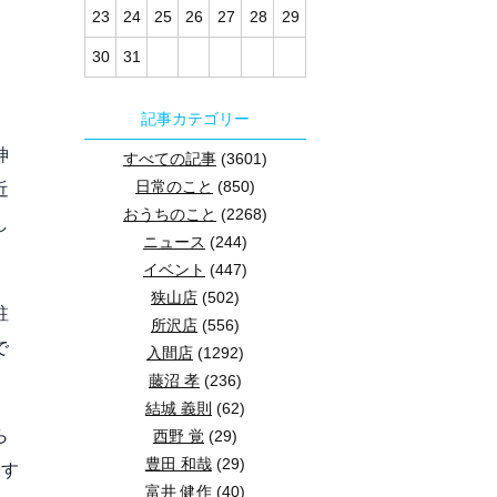
23
24
25
26
27
28
29
30
31
記事カテゴリー
神
すべての記事
(3601)
近
日常のこと
(850)
おうちのこと
(2268)
し
ニュース
(244)
イベント
(447)
狭山店
(502)
駐
所沢店
(556)
で
入間店
(1292)
藤沼 孝
(236)
結城 義則
(62)
ら
西野 覚
(29)
豊田 和哉
(29)
やす
富井 健作
(40)