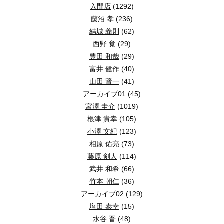
入間店
(1292)
藤沼 孝
(236)
結城 義則
(62)
西野 覚
(29)
豊田 和哉
(29)
富井 健作
(40)
山田 賢一
(41)
アーカイブ01
(45)
宮澤 圭介
(1019)
根津 貴幸
(105)
小澤 文紀
(123)
相原 佑亮
(73)
藤原 剣人
(114)
武井 和希
(66)
竹本 朝仁
(36)
アーカイブ02
(129)
塩田 泰幸
(15)
水谷 晋
(48)