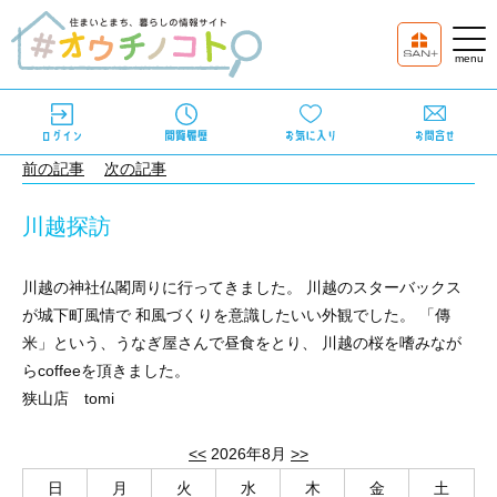
前の記事
次の記事
川越探訪
川越の神社仏閣周りに行ってきました。 川越のスターバックス
が城下町風情で 和風づくりを意識したいい外観でした。 「傳
米」という、うなぎ屋さんで昼食をとり、 川越の桜を嗜みなが
らcoffeeを頂きました。
狭山店 tomi
<<
2026年8月
>>
日
月
火
水
木
金
土