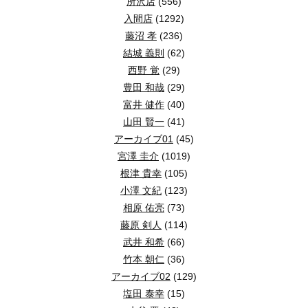
所沢店
(556)
入間店
(1292)
藤沼 孝
(236)
結城 義則
(62)
西野 覚
(29)
豊田 和哉
(29)
富井 健作
(40)
山田 賢一
(41)
アーカイブ01
(45)
宮澤 圭介
(1019)
根津 貴幸
(105)
小澤 文紀
(123)
相原 佑亮
(73)
藤原 剣人
(114)
武井 和希
(66)
竹本 朝仁
(36)
アーカイブ02
(129)
塩田 泰幸
(15)