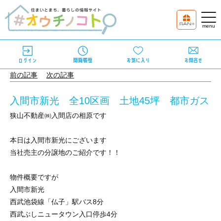
前の記事
次の記事
入間市新光 全10区画 土地45坪 都市ガス
狭山不動産㈱入間店の相原です
本日は入間市新光にございます
当社売主の分譲地のご紹介です！！
物件概要ですが
入間市新光
西武池袋線「仏子」駅バス
8
分
西武ぶしニュータウン入口停歩
4
分