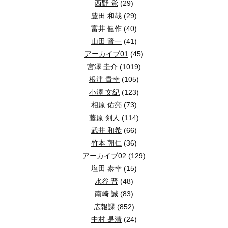
西野 覚
(29)
豊田 和哉
(29)
富井 健作
(40)
山田 賢一
(41)
アーカイブ01
(45)
宮澤 圭介
(1019)
根津 貴幸
(105)
小澤 文紀
(123)
相原 佑亮
(73)
藤原 剣人
(114)
武井 和希
(66)
竹本 朝仁
(36)
アーカイブ02
(129)
塩田 泰幸
(15)
水谷 晋
(48)
南崎 誠
(83)
広報課
(852)
中村 是清
(24)