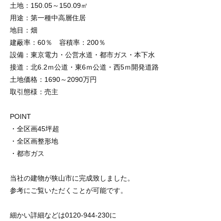
土地：
150.05
～
150.09
㎡
用途：第一種中高層住居
地目：畑
建蔽率：
60
％ 容積率：
200
％
設備：東京電力・公営水道・都市ガス・本下水
接道：北
6.2
ｍ公道・東
6
ｍ公道・西
5
ｍ開発道路
土地価格：
1690
～
2090
万円
取引態様：売主
POINT
・全区画
45
坪超
・全区画整形地
・都市ガス
当社の建物が狭山市に完成致しました。
参考にご覧いただくことが可能です。
細かい詳細などは
0120-944-230
に