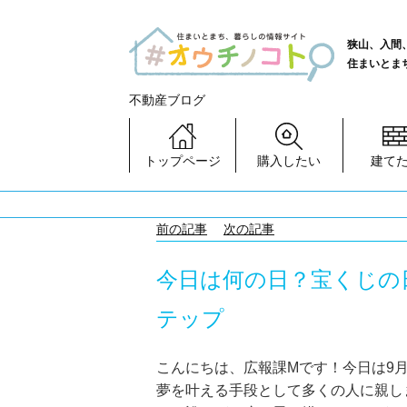
狭山、入間
住まいとま
不動産ブログ
トップページ
購入したい
建て
前の記事
次の記事
今日は何の日？宝くじの
テップ
こんにちは、広報課Mです！今日は9
夢を叶える手段として多くの人に親し