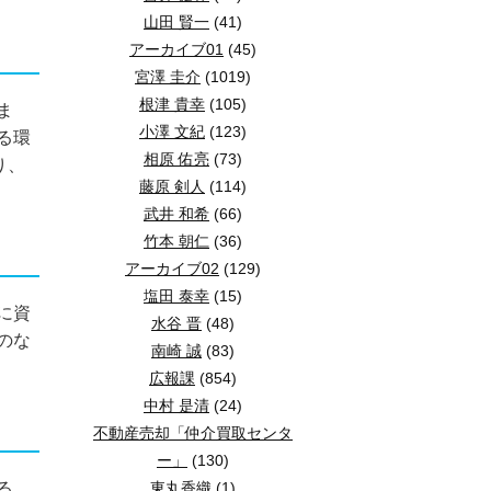
山田 賢一
(41)
アーカイブ01
(45)
宮澤 圭介
(1019)
根津 貴幸
(105)
ま
小澤 文紀
(123)
る環
相原 佑亮
(73)
り、
藤原 剣人
(114)
武井 和希
(66)
竹本 朝仁
(36)
アーカイブ02
(129)
塩田 泰幸
(15)
に資
水谷 晋
(48)
のな
南崎 誠
(83)
広報課
(854)
中村 是清
(24)
不動産売却「仲介買取センタ
ー」
(130)
る
東丸香織
(1)