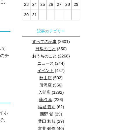
に、
23
24
25
26
27
28
29
30
31
記事カテゴリー
すべての記事
(3601)
して
日常のこと
(850)
活のチ
おうちのこと
(2268)
ニュース
(244)
イベント
(447)
狭山店
(502)
所沢店
(556)
入間店
(1292)
藤沼 孝
(236)
結城 義則
(62)
イホ
西野 覚
(29)
で、
豊田 和哉
(29)
富井 健作
(40)