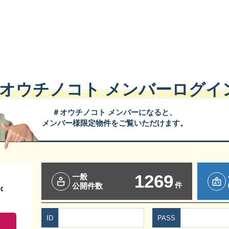
#オウチノコト
メンバーログイ
＃オウチノコト メンバーになると、
メンバー様限定物件をご覧いただけます。
1269
一般
件
公開件数
が
ID
PASS