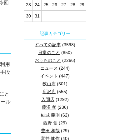
今回
23
24
25
26
27
28
29
30
31
記事カテゴリー
すべての記事
(3598)
日常のこと
(850)
おうちのこと
(2266)
港利用
ニュース
(244)
動手段
イベント
(447)
狭山店
(501)
所沢店
(555)
にと
入間店
(1292)
レール
藤沼 孝
(236)
結城 義則
(62)
西野 覚
(29)
豊田 和哉
(29)
富井 健作
(40)