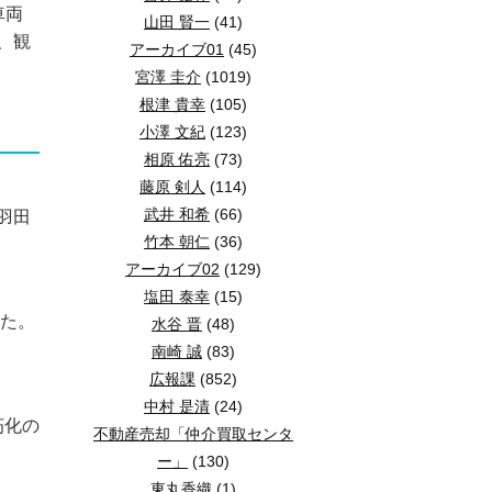
車両
山田 賢一
(41)
、観
アーカイブ01
(45)
宮澤 圭介
(1019)
根津 貴幸
(105)
小澤 文紀
(123)
相原 佑亮
(73)
藤原 剣人
(114)
武井 和希
(66)
羽田
竹本 朝仁
(36)
アーカイブ02
(129)
塩田 泰幸
(15)
した。
水谷 晋
(48)
南崎 誠
(83)
広報課
(852)
中村 是清
(24)
朽化の
不動産売却「仲介買取センタ
ー」
(130)
東丸香織
(1)