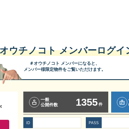
#オウチノコト
メンバーログイ
＃オウチノコト メンバーになると、
メンバー様限定物件をご覧いただけます。
1355
一般
件
公開件数
が
ID
PASS