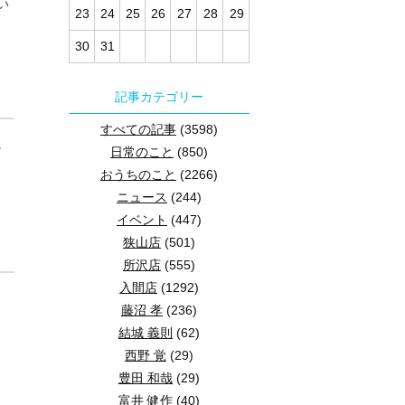
い
23
24
25
26
27
28
29
30
31
記事カテゴリー
すべての記事
(3598)
。
日常のこと
(850)
おうちのこと
(2266)
ニュース
(244)
イベント
(447)
狭山店
(501)
所沢店
(555)
入間店
(1292)
藤沼 孝
(236)
結城 義則
(62)
西野 覚
(29)
豊田 和哉
(29)
富井 健作
(40)