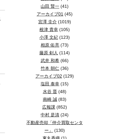
山田 賢一
(41)
アーカイブ01
(45)
ス
宮澤 圭介
(1019)
根津 貴幸
(105)
小澤 文紀
(123)
相原 佑亮
(73)
藤原 剣人
(114)
武井 和希
(66)
竹本 朝仁
(36)
アーカイブ02
(129)
。
塩田 泰幸
(15)
水谷 晋
(48)
南崎 誠
(83)
広報課
(852)
中村 是清
(24)
不動産売却「仲介買取センタ
ー」
(130)
東丸香織
(1)