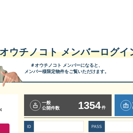
#オウチノコト
メンバーログイ
＃オウチノコト メンバーになると、
メンバー様限定物件をご覧いただけます。
1354
一般
件
公開件数
が
ID
PASS